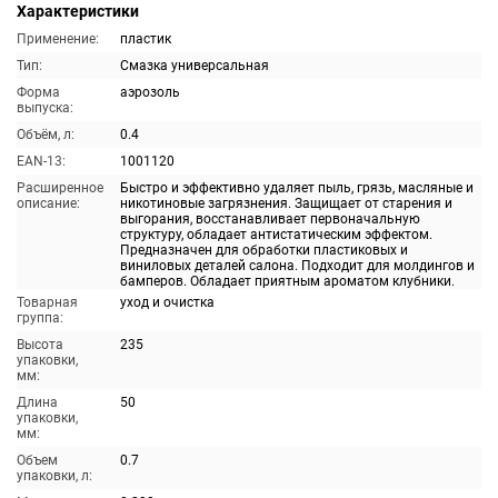
Характеристики
Применение:
пластик
Тип:
Смазка универсальная
Форма
аэрозоль
выпуска:
Объём, л:
0.4
EAN-13:
1001120
Расширенное
Быстро и эффективно удаляет пыль, грязь, масляные и
описание:
никотиновые загрязнения. Защищает от старения и
выгорания, восстанавливает первоначальную
структуру, обладает антистатическим эффектом.
Предназначен для обработки пластиковых и
виниловых деталей салона. Подходит для молдингов и
бамперов. Обладает приятным ароматом клубники.
Товарная
уход и очистка
группа:
Высота
235
упаковки,
мм:
Длина
50
упаковки,
мм:
Объем
0.7
упаковки, л: