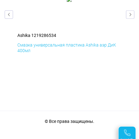
Ashika 1219286534
Ash
мД
Смазка универсальная пластика Ashika аэр ДиК
Сма
400мл
40
© Все права защищены.