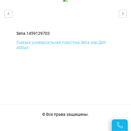
Sena 1459129703
Sen
Смазка универсальная пластика Sena аэр ДиК
Сма
400мл
40
© Все права защищены.