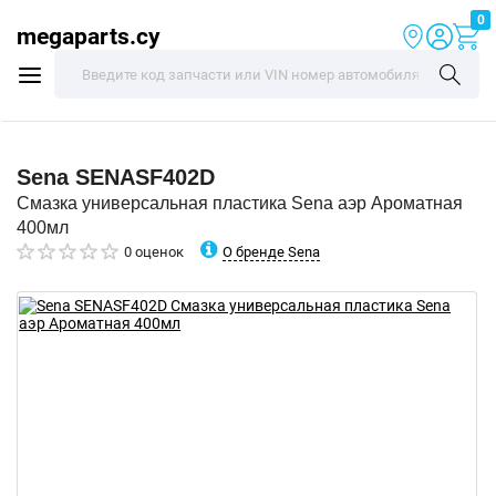
0
megaparts.cy
Sena
SENASF402D
Смазка универсальная пластика Sena аэр Ароматная
400мл
О бренде Sena
0 оценок