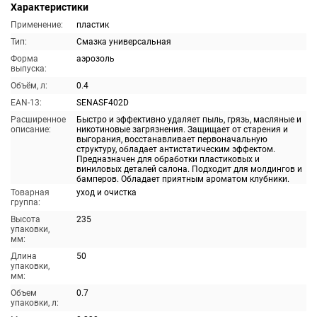
Характеристики
Применение:
пластик
Тип:
Смазка универсальная
Форма
аэрозоль
выпуска:
Объём, л:
0.4
EAN-13:
SENASF402D
Расширенное
Быстро и эффективно удаляет пыль, грязь, масляные и
описание:
никотиновые загрязнения. Защищает от старения и
выгорания, восстанавливает первоначальную
структуру, обладает антистатическим эффектом.
Предназначен для обработки пластиковых и
виниловых деталей салона. Подходит для молдингов и
бамперов. Обладает приятным ароматом клубники.
Товарная
уход и очистка
группа:
Высота
235
упаковки,
мм:
Длина
50
упаковки,
мм:
Объем
0.7
упаковки, л: